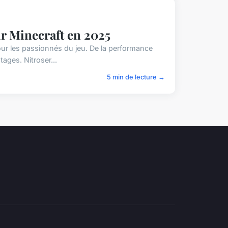
ur Minecraft en 2025
our les passionnés du jeu. De la performance
ages. Nitroser...
5 min de lecture →