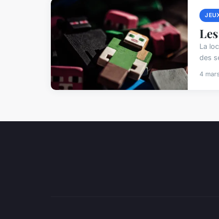
JEU
Les
La lo
des s
4 mar