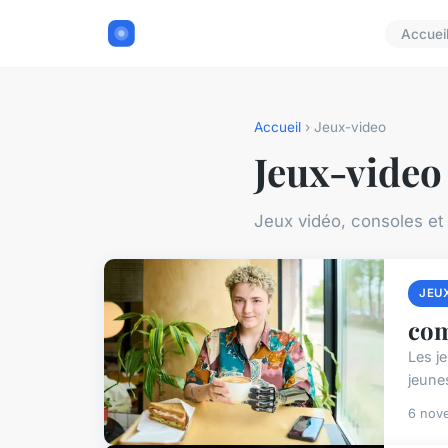
Accuei
Accueil
› Jeux-video
Jeux-video
Jeux vidéo, consoles et
JEU
com
Les j
jeunes
6 nov